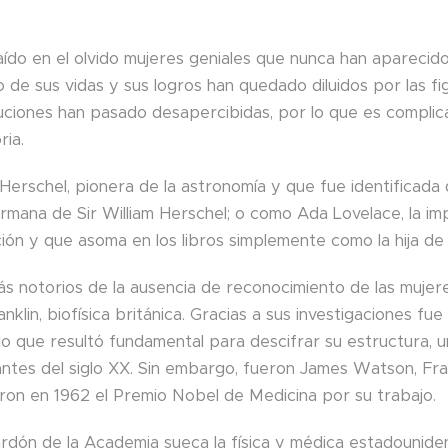
ído en el olvido mujeres geniales que nunca han aparecido
o de sus vidas y sus logros han quedado diluidos por las f
buciones han pasado desapercibidas, por lo que es compli
ria.
 Herschel, pionera de la astronomía y que fue identificad
mana de Sir William Herschel; o como Ada Lovelace, la im
ón y que asoma en los libros simplemente como la hija de
s notorios de la ausencia de reconocimiento de las mujere
anklin, biofísica británica. Gracias a sus investigaciones fu
o que resultó fundamental para descifrar su estructura, 
antes del siglo XX. Sin embargo, fueron James Watson, Fra
eron en 1962 el Premio Nobel de Medicina por su trabajo.
lardón de la Academia sueca la física y médica estadounide