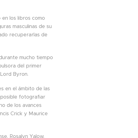
 en los libros como
iguras masculinas de su
cado recuperarlas de
a durante mucho tiempo
pulsora del primer
 Lord Byron.
s en el ámbito de las
e posible fotografiar
uno de los avances
ncis Crick y Maurice
nse, Rosalyn Yalow.