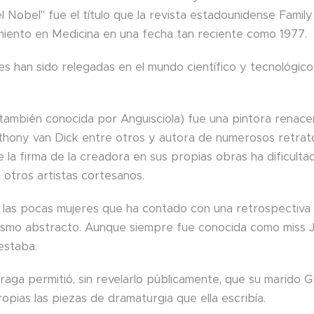
el Nobel" fue el título que la revista estadounidense Famil
iento en Medicina en una fecha tan reciente como 1977.
es han sido relegadas en el mundo científico y tecnológico,
también conocida por Anguisciola) fue una pintora renacent
thony van Dick entre otros y autora de numerosos retrat
de la firma de la creadora en sus propias obras ha dificultad
a otros artistas cortesanos.
 las pocas mujeres que ha contado con una retrospecti
ismo abstracto. Aunque siempre fue conocida como miss J
estaba.
raga permitió, sin revelarlo públicamente, que su marido 
opias las piezas de dramaturgia que ella escribía.