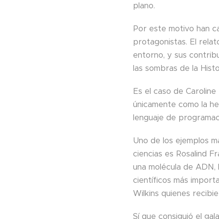
plano.
Por este motivo han ca
protagonistas. El relat
entorno, y sus contri
las sombras de la Histo
Es el caso de Caroline
únicamente como la her
lenguaje de programaci
Uno de los ejemplos má
ciencias es Rosalind Fr
una molécula de ADN, l
científicos más import
Wilkins quienes recibi
Sí que consiguió el ga