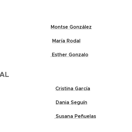
Montse González
María Rodal
cal
Esther Gonzalo
CAL
orera
Cristina García
atora
Dania Seguín
etaria
Susana Peñuelas