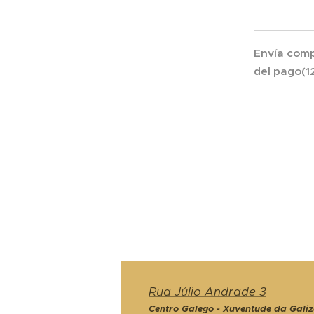
Envía co
del pago(
Rua Júlio Andrade 3
Centro Galego - Xuventude da Galiz