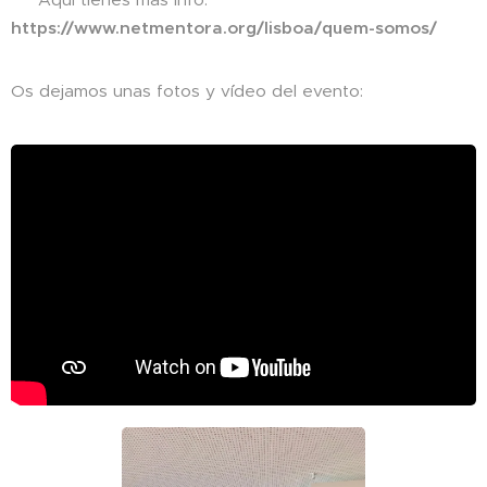
https://www.netmentora.org/lisboa/quem-somos/
Os dejamos unas fotos y v´ídeo del evento: