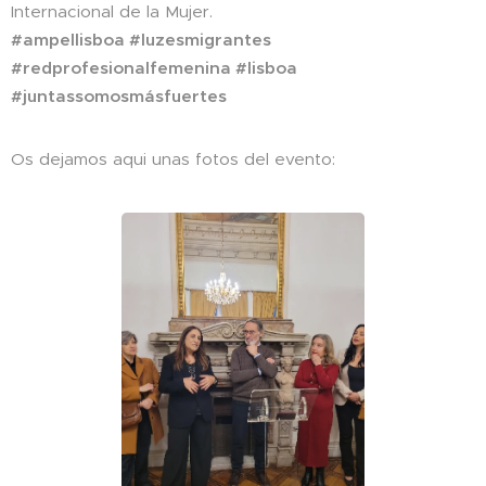
Internacional de la Mujer.
#ampellisboa #luzesmigrantes
#redprofesionalfemenina #lisboa
#juntassomosmásfuertes
Os dejamos aqui unas fotos del evento: