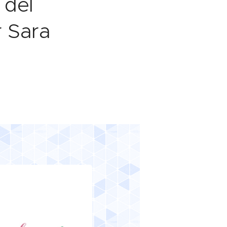
 del
r Sara