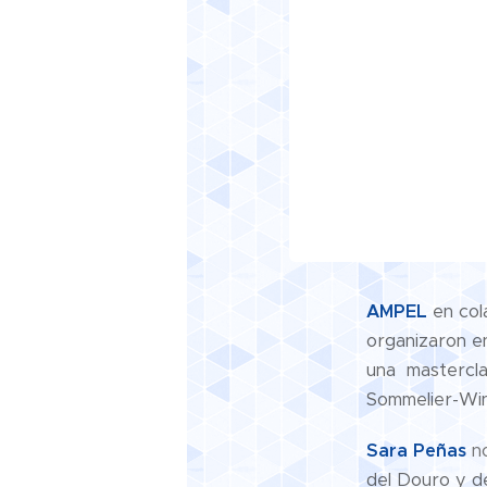
AMPEL
en col
organizaron en
una masterclas
Sommelier-Win
Sara Peñas
n
del Douro y d