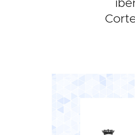
ibé
Corte