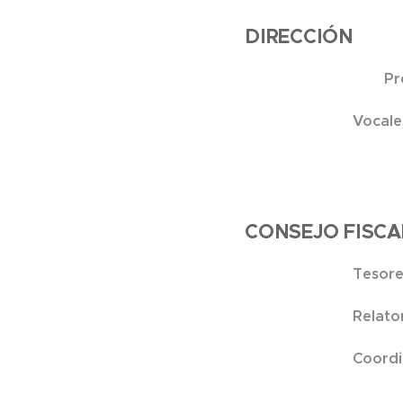
DIRECCIÓN
Preside
Voca
Voca
CONSEJO FISCA
Tesore
Relator
Coord