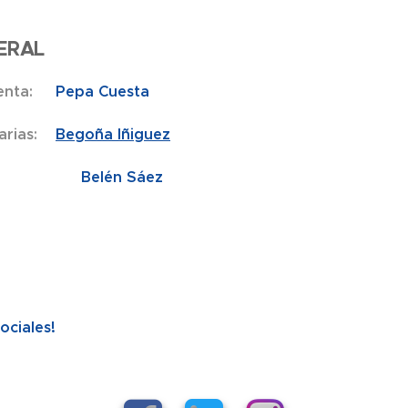
ERAL
enta:
Pepa Cuesta
tarias:
Begoña Iñiguez
Belén Sáez
taria
ociales!