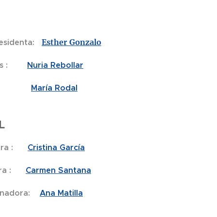
nta:
Esther Gonzalo
les :
Nuria Rebollar
l
María Rodal
L
ra :
Cristina García
a :
Carmen Santana
inadora:
Ana Matilla